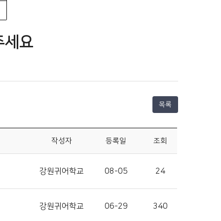
주세요
목록
작성자
등록일
조회
강원귀어학교
08-05
24
강원귀어학교
06-29
340