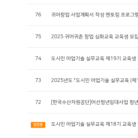
76
귀어창업 사업계획서 작성 멘토링 프로그
75
2025 귀어귀촌 창업 심화교육 교육생 모
74
도시민 어업기술 실무교육 제19기 교육생
73
2025년도 「도시민 어업기술 실무교육 (제1
72
[한국수산자원공단]어선청년임대사업 청년
도시민 어업기술 실무교육 제18기 교육생
열람중