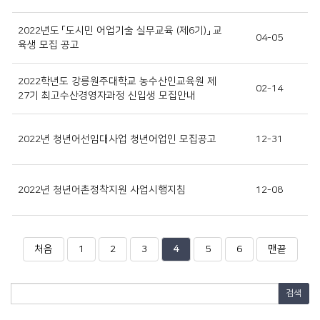
2022년도 「도시민 어업기술 실무교육 (제6기)」 교
04-05
육생 모집 공고
2022학년도 강릉원주대학교 농수산인교육원 제
02-14
27기 최고수산경영자과정 신입생 모집안내
2022년 청년어선임대사업 청년어업인 모집공고
12-31
2022년 청년어촌정착지원 사업시행지침
12-08
열
페
페
페
페
페
페
처음
1
2
3
4
5
6
맨끝
이
이
이
린
이
이
이
지
지
지
지
지
지
검
색
어